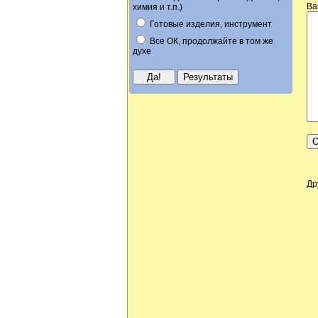
Ва
химия и т.п.)
Готовые изделия, инструмент
Все ОК, продолжайте в том же
духе
Др