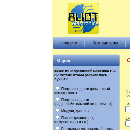
Новости
Компьютеры
О
Опрос
Какое из направлений магазина Вы
бы хотели чтобы развивалось
лучше?
Полупроводники (ремонтный
Вы
ассортимент)
Вс
Полупроводники
(радиолюбительский ассортимент)
Ва
Модули, дисплеи
Пассив (резисторы,
E-
конденсаторы и т.п.)
Расходные материалы (флюсы,