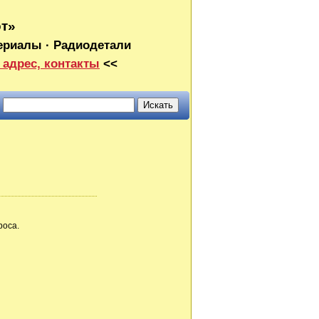
от»
ериалы · Радиодетали
 адрес, контакты
<<
роса.