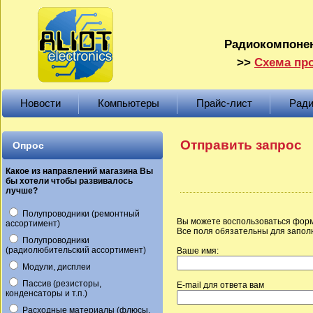
Радиокомпонен
>>
Схема про
Новости
Компьютеры
Прайс-лист
Ради
Отправить запрос
Опрос
Какое из направлений магазина Вы
бы хотели чтобы развивалось
лучше?
Полупроводники (ремонтный
Вы можете воспользоваться форм
ассортимент)
Все поля обязательны для запол
Полупроводники
(радиолюбительский ассортимент)
Ваше имя:
Модули, дисплеи
Пассив (резисторы,
E-mail для ответа вам
конденсаторы и т.п.)
Расходные материалы (флюсы,