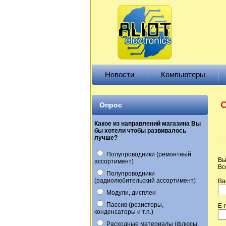
Новости
Компьютеры
О
Опрос
Какое из направлений магазина Вы
бы хотели чтобы развивалось
лучше?
Полупроводники (ремонтный
Вы
ассортимент)
Вс
Полупроводники
(радиолюбительский ассортимент)
Ва
Модули, дисплеи
Пассив (резисторы,
E-
конденсаторы и т.п.)
Расходные материалы (флюсы,