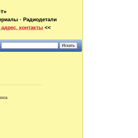
от»
ериалы · Радиодетали
 адрес, контакты
<<
роса.