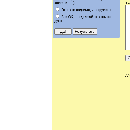
Ва
химия и т.п.)
Готовые изделия, инструмент
Все ОК, продолжайте в том же
духе
Др