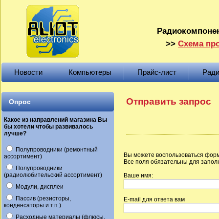
Радиокомпонен
>>
Схема про
Новости
Компьютеры
Прайс-лист
Ради
Отправить запрос
Опрос
Какое из направлений магазина Вы
бы хотели чтобы развивалось
лучше?
Полупроводники (ремонтный
Вы можете воспользоваться форм
ассортимент)
Все поля обязательны для запол
Полупроводники
(радиолюбительский ассортимент)
Ваше имя:
Модули, дисплеи
Пассив (резисторы,
E-mail для ответа вам
конденсаторы и т.п.)
Расходные материалы (флюсы,