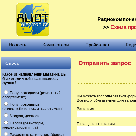
Радиокомпонен
>>
Схема про
Новости
Компьютеры
Прайс-лист
Ради
Отправить запрос
Опрос
Какое из направлений магазина Вы
бы хотели чтобы развивалось
лучше?
Полупроводники (ремонтный
Вы можете воспользоваться форм
ассортимент)
Все поля обязательны для запол
Полупроводники
(радиолюбительский ассортимент)
Ваше имя:
Модули, дисплеи
Пассив (резисторы,
E-mail для ответа вам
конденсаторы и т.п.)
Расходные материалы (флюсы,