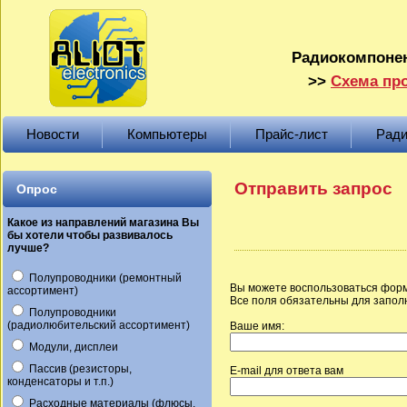
Радиокомпонен
>>
Схема про
Новости
Компьютеры
Прайс-лист
Ради
Отправить запрос
Опрос
Какое из направлений магазина Вы
бы хотели чтобы развивалось
лучше?
Полупроводники (ремонтный
Вы можете воспользоваться форм
ассортимент)
Все поля обязательны для запол
Полупроводники
(радиолюбительский ассортимент)
Ваше имя:
Модули, дисплеи
Пассив (резисторы,
E-mail для ответа вам
конденсаторы и т.п.)
Расходные материалы (флюсы,