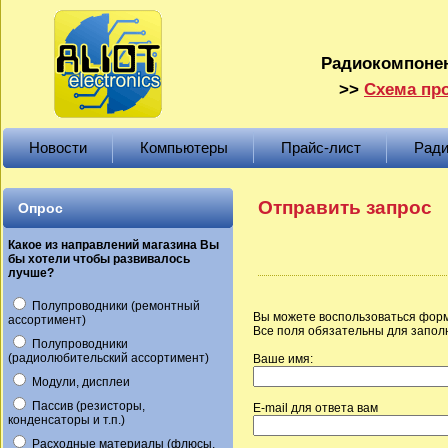
Радиокомпонен
>>
Схема про
Новости
Компьютеры
Прайс-лист
Ради
Отправить запрос
Опрос
Какое из направлений магазина Вы
бы хотели чтобы развивалось
лучше?
Полупроводники (ремонтный
Вы можете воспользоваться форм
ассортимент)
Все поля обязательны для запол
Полупроводники
(радиолюбительский ассортимент)
Ваше имя:
Модули, дисплеи
Пассив (резисторы,
E-mail для ответа вам
конденсаторы и т.п.)
Расходные материалы (флюсы,