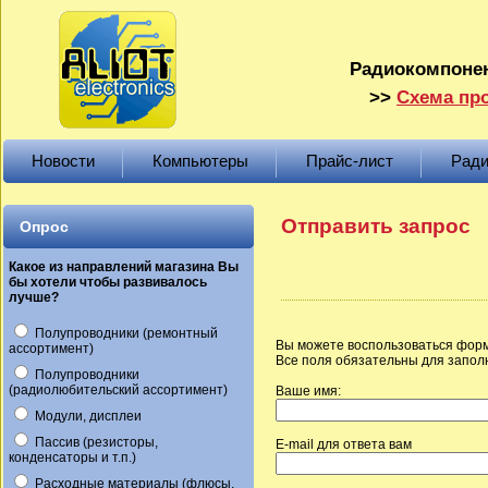
Радиокомпонен
>>
Схема про
Новости
Компьютеры
Прайс-лист
Ради
Отправить запрос
Опрос
Какое из направлений магазина Вы
бы хотели чтобы развивалось
лучше?
Полупроводники (ремонтный
Вы можете воспользоваться форм
ассортимент)
Все поля обязательны для запол
Полупроводники
(радиолюбительский ассортимент)
Ваше имя:
Модули, дисплеи
Пассив (резисторы,
E-mail для ответа вам
конденсаторы и т.п.)
Расходные материалы (флюсы,