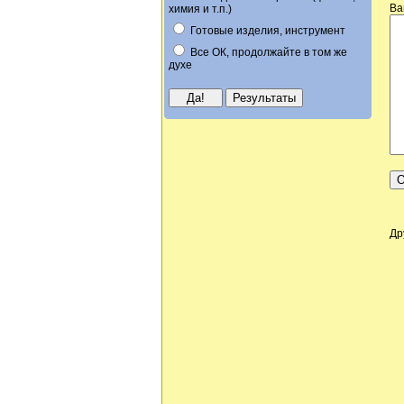
Ва
химия и т.п.)
Готовые изделия, инструмент
Все ОК, продолжайте в том же
духе
Др