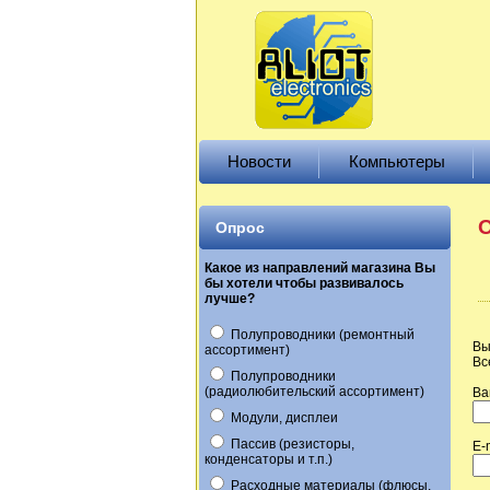
Новости
Компьютеры
О
Опрос
Какое из направлений магазина Вы
бы хотели чтобы развивалось
лучше?
Полупроводники (ремонтный
Вы
ассортимент)
Вс
Полупроводники
(радиолюбительский ассортимент)
Ва
Модули, дисплеи
Пассив (резисторы,
E-
конденсаторы и т.п.)
Расходные материалы (флюсы,