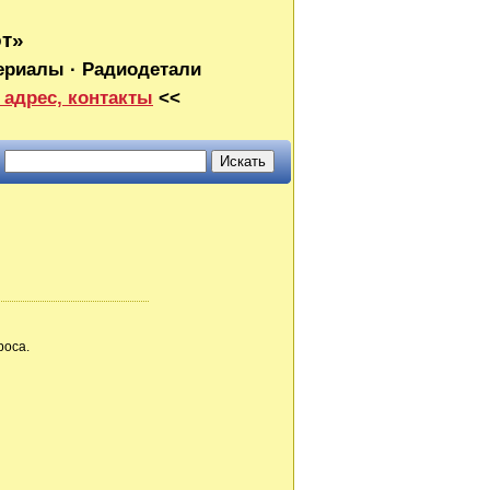
от»
ериалы · Радиодетали
 адрес, контакты
<<
роса.