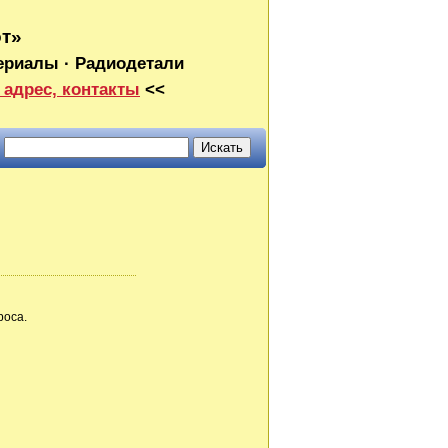
от»
ериалы · Радиодетали
 адрес, контакты
<<
роса.