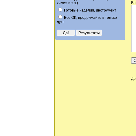
Ва
химия и т.п.)
Готовые изделия, инструмент
Все ОК, продолжайте в том же
духе
Др