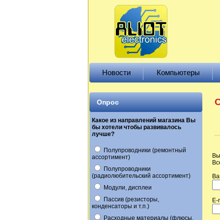
Новости
Компьютеры
О
Опрос
Какое из направлений магазина Вы
бы хотели чтобы развивалось
лучше?
Полупроводники (ремонтный
Вы
ассортимент)
Вс
Полупроводники
(радиолюбительский ассортимент)
Ва
Модули, дисплеи
Пассив (резисторы,
E-
конденсаторы и т.п.)
Расходные материалы (флюсы,