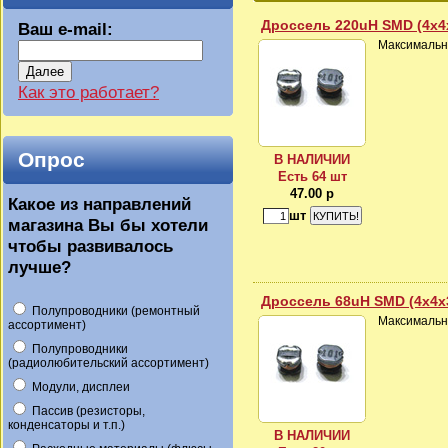
Дроссель 220uH SMD (4x4
Ваш e-mail:
Максимальны
Далее
Как это работает?
Опрос
В НАЛИЧИИ
Есть 64 шт
47.00 р
Какое из направлений
шт
магазина Вы бы хотели
чтобы развивалось
лучше?
Дроссель 68uH SMD (4x4x
Полупроводники (ремонтный
Максимальны
ассортимент)
Полупроводники
(радиолюбительский ассортимент)
Модули, дисплеи
Пассив (резисторы,
конденсаторы и т.п.)
В НАЛИЧИИ