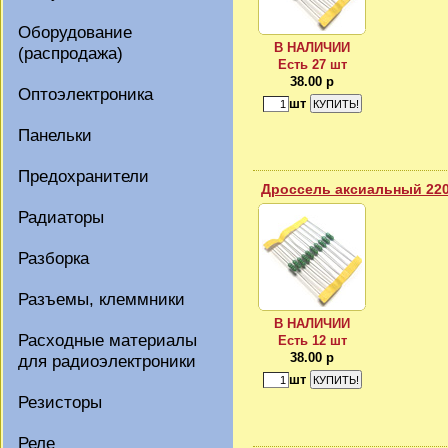
Оборудование
В НАЛИЧИИ
(распродажа)
Есть 27 шт
38.00 р
Оптоэлектроника
шт
Панельки
Предохранители
Дроссель аксиальный 22
Радиаторы
Разборка
Разъемы, клеммники
В НАЛИЧИИ
Расходные материалы
Есть 12 шт
38.00 р
для радиоэлектроники
шт
Резисторы
Реле