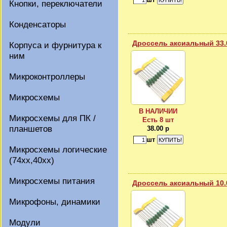
Кнопки, переключатели
Конденсаторы
Дроссель аксиальный 33.
Корпуса и фурнитура к
ним
Микроконтроллеры
Микросхемы
В НАЛИЧИИ
Микросхемы для ПК /
Есть 8 шт
планшетов
38.00 р
шт
Микросхемы логические
(74xx,40xx)
Микросхемы питания
Дроссель аксиальный 10.
Микрофоны, динамики
Модули