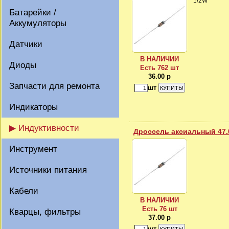
1/2W
Батарейки /
Аккумуляторы
Датчики
В НАЛИЧИИ
Диоды
Есть 762 шт
36.00 р
Запчасти для ремонта
шт
Индикаторы
▶ Индуктивности
Дроссель аксиальный 47.
Инструмент
Источники питания
Кабели
В НАЛИЧИИ
Есть 76 шт
Кварцы, фильтры
37.00 р
шт