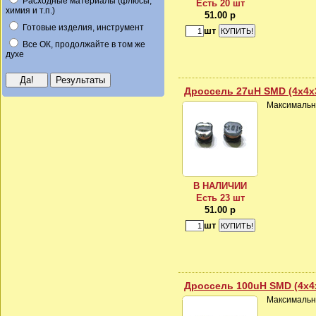
Расходные материалы (флюсы,
Есть 20 шт
химия и т.п.)
51.00 р
Готовые изделия, инструмент
шт
Все ОК, продолжайте в том же
духе
Дроссель 27uH SMD (4x4x
Максимальны
В НАЛИЧИИ
Есть 23 шт
51.00 р
шт
Дроссель 100uH SMD (4x4
Максимальны