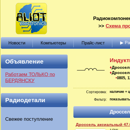
Радиокомпонен
>>
Схема про
▶ Р
Новости
Компьютеры
Прайс-лист
Индукт
Объявление
Дроссел
Дроссел
Работаем ТОЛЬКО по
0805, 1
БЕРДЯНСКУ
наличие + 
Сортировка:
Радиодетали
показывать
Фильтр:
Дроссел
Свежее поступление
Дроссель аксиальный 47.