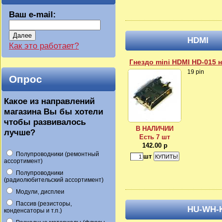
Ваш e-mail:
Далее
HDMI
Как это работает?
Гнездо mini HDMI HD-015 н
19 pin
Опрос
Какое из направлений
магазина Вы бы хотели
чтобы развивалось
В НАЛИЧИИ
лучше?
Есть 7 шт
142.00 р
Полупроводники (ремонтный
шт
ассортимент)
Полупроводники
(радиолюбительский ассортимент)
Модули, дисплеи
Пассив (резисторы,
HU-WH-
конденсаторы и т.п.)