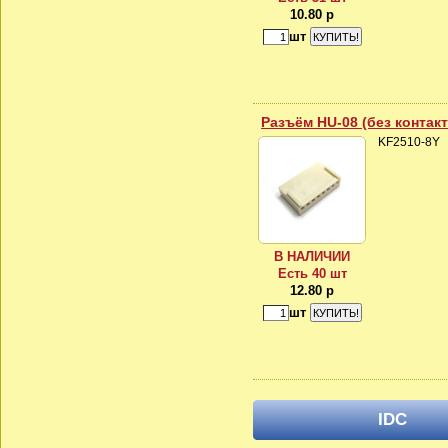
10.80 р
шт
Разъём HU-08 (без контак
KF2510-8Y
В НАЛИЧИИ
Есть 40 шт
12.80 р
шт
IDC