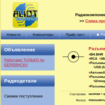
Радиокомпонен
>>
Схема про
▶ Р
Новости
Компьютеры
Прайс-лист
Разъем
Объявление
BH-BHR
RCA
S
Работаем ТОЛЬКО по
Разъемы
БЕРДЯНСКУ
USB (A,
Автомо
Разъемы
Радиодетали
Штекер
Разъемы
наличие + 
Сортировка:
Свежее поступление
показывать
Фильтр: