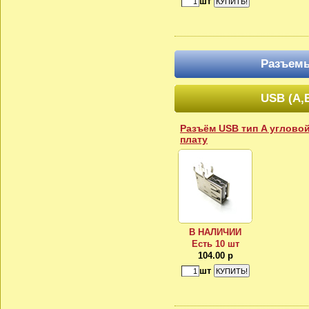
шт
Разъем
USB (A,B
Разъём USB тип A углово
плату
В НАЛИЧИИ
Есть 10 шт
104.00 р
шт