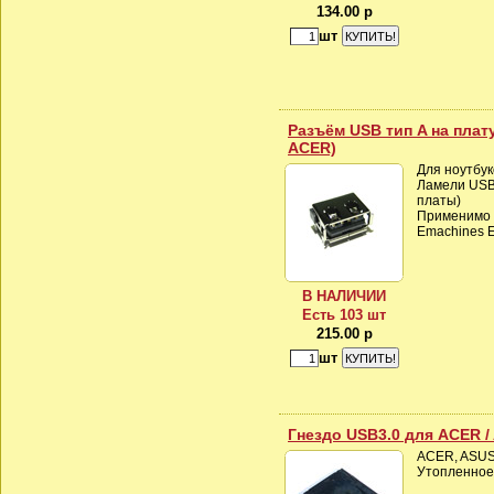
134.00 р
шт
Разъём USB тип A на плат
ACER)
Для ноутбук
Ламели USB
платы)
Применимо к
Emachines E
В НАЛИЧИИ
Есть 103 шт
215.00 р
шт
Гнездо USB3.0 для ACER /
ACER, ASUS,
Утопленное