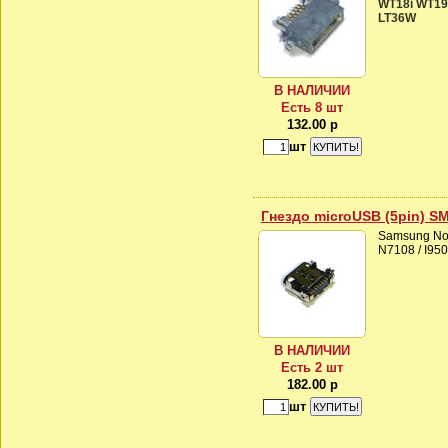
WT18i WT19i
LT36W
В НАЛИЧИИ
Есть 8 шт
132.00 р
шт
Гнездо microUSB (5pin) S
Samsung Not
N7108 / I950
В НАЛИЧИИ
Есть 2 шт
182.00 р
шт