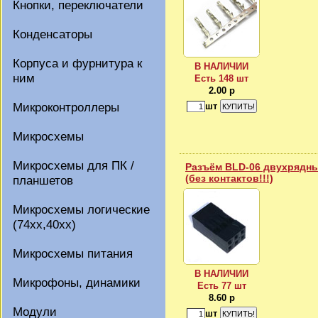
Кнопки, переключатели
Конденсаторы
Корпуса и фурнитура к
В НАЛИЧИИ
ним
Есть 148 шт
2.00 р
Микроконтроллеры
шт
Микросхемы
Микросхемы для ПК /
Разъём BLD-06 двухрядны
(без контактов!!!)
планшетов
Микросхемы логические
(74xx,40xx)
Микросхемы питания
В НАЛИЧИИ
Микрофоны, динамики
Есть 77 шт
8.60 р
Модули
шт