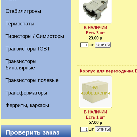
Стабилитроны
Термостаты
В НАЛИЧИИ
Есть 3 шт
Тиристоры / Симисторы
23.00 р
шт
Транзисторы IGBT
Транзисторы
биполярные
Корпус для переходника 
Транзисторы полевые
Трансформаторы
Ферриты, каркасы
В НАЛИЧИИ
Есть 1 шт
57.00 р
шт
Проверить заказ