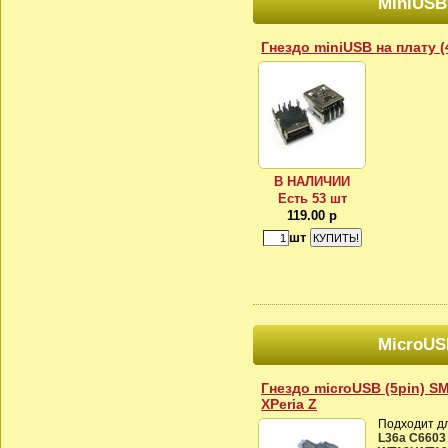
MiniUSB
Гнездо miniUSB на плату (
В НАЛИЧИИ
Есть 53 шт
119.00 р
шт
MicroUS
Гнездо microUSB (5pin) S
XPeria Z
Подходит д
L36a C6603