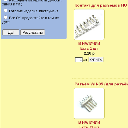
Расходные материалы (флюсы,
химия и т.п.)
Контакт для разъёмов HU
Готовые изделия, инструмент
Все ОК, продолжайте в том же
духе
В НАЛИЧИИ
Есть 1 шт
2.20 р
шт
Разъём WH-05 (для разъё
В НАЛИЧИИ
Есть 31 шт