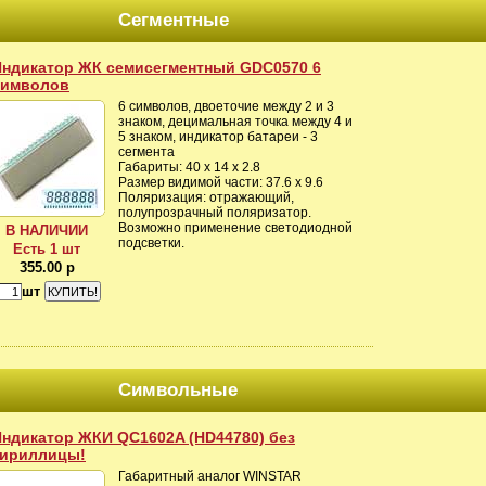
Сегментные
Индикатор ЖК семисегментный GDC0570 6
символов
6 символов, двоеточие между 2 и 3
знаком, децимальная точка между 4 и
5 знаком, индикатор батареи - 3
сегмента
Габариты: 40 x 14 x 2.8
Размер видимой части: 37.6 x 9.6
Поляризация: отражающий,
полупрозрачный поляризатор.
Возможно применение светодиодной
В НАЛИЧИИ
подсветки.
Есть 1 шт
355.00 р
шт
Символьные
ндикатор ЖКИ QC1602A (HD44780) без
кириллицы!
Габаритный аналог WINSTAR