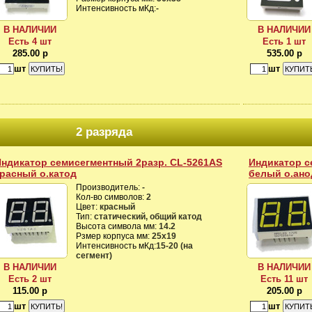
Интенсивность мКд:
-
В НАЛИЧИИ
В НАЛИЧИИ
Есть 4 шт
Есть 1 шт
285.00 р
535.00 р
шт
шт
2 разряда
ндикатор семисегментный 2разр. CL-5261AS
Индикатор с
расный о.катод
белый о.ано
Производитель:
-
Кол-во символов:
2
Цвет:
красный
Тип:
статический, общий катод
Высота символа мм:
14.2
Рзмер корпуса мм:
25х19
Интенсивность мКд:
15-20 (на
сегмент)
В НАЛИЧИИ
В НАЛИЧИИ
Есть 2 шт
Есть 11 шт
115.00 р
205.00 р
шт
шт