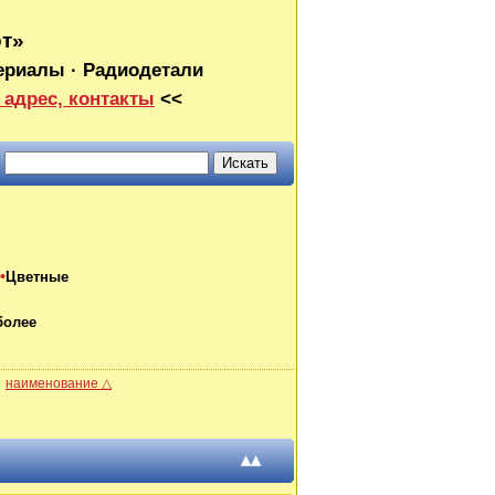
от»
ериалы · Радиодетали
 адрес, контакты
<<
Цветные
более
наименование △
▴▴