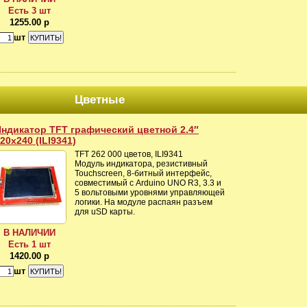
Есть 3 шт
1255.00 р
шт
Цветные
ндикатор TFT графический цветной 2.4″
20x240 (ILI9341)
TFT 262 000 цветов, ILI9341
Модуль индикатора, резистивный
Touchscreen, 8-битный интерфейс,
совместимый с Arduino UNO R3, 3.3 и
5 вольтовыми уровнями управляющей
логики. На модуле распаян разъем
для uSD карты.
В НАЛИЧИИ
Есть 1 шт
1420.00 р
шт