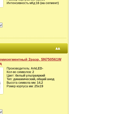
Интенсивность мКд:
16 (на сегмент)
▴▴
емисегментный 2разр. SN750561W
д
Производитель:
ArkLED-
Кол-во символов:
2
Цвет:
белый ультраяркий
Тип:
динамический, общий анод
Высота символа мм:
14.2
Рзмер корпуса мм:
25х19