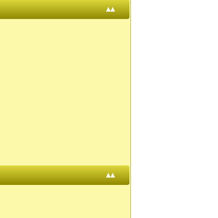
▴▴
▴▴