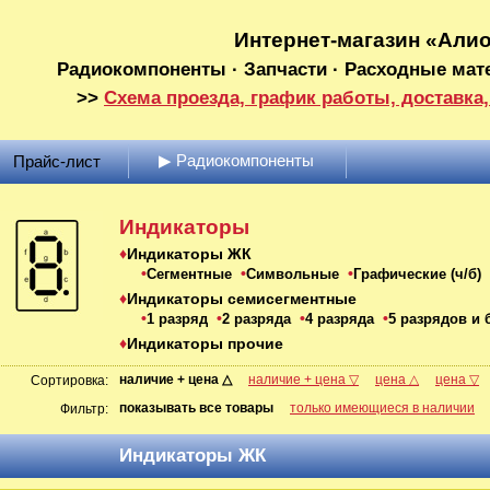
Интернет-магазин «Али
Радиокомпоненты · Запчасти · Расходные мат
>>
Схема проезда, график работы, доставка,
▶ Радиокомпоненты
Прайс-лист
Индикаторы
Индикаторы ЖК
Сегментные
Символьные
Графические (ч/б)
Индикаторы семисегментные
1 разряд
2 разряда
4 разряда
5 разрядов и 
Индикаторы прочие
наличие + цена △
наличие + цена ▽
цена △
цена ▽
Сортировка:
показывать все товары
только имеющиеся в наличии
Фильтр:
Индикаторы ЖК