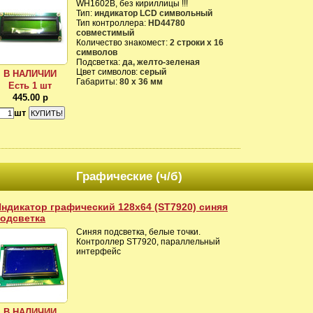
WH1602B, без кириллицы !!!
Тип:
индикатор LCD символьный
Тип контроллера:
HD44780
совместимый
Количество знакомест:
2 строки x 16
символов
Подсветка:
да, желто-зеленая
Цвет символов:
серый
В НАЛИЧИИ
Габариты:
80 x 36 мм
Есть 1 шт
445.00 р
шт
Графические (ч/б)
ндикатор графический 128x64 (ST7920) синяя
подсветка
Синяя подсветка, белые точки.
Контроллер ST7920, параллельный
интерфейс
В НАЛИЧИИ