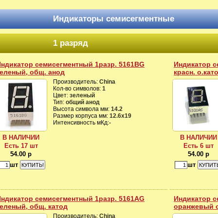
Индикаторы семисегментные
1 разряд
Индикатор семисегментный 1разр. 5161BG
Индикатор с
еленый, общ. анод
красн. о.кат
Производитель:
China
Кол-во символов:
1
Цвет:
зеленый
Тип:
общий анод
Высота символа мм:
14.2
Размер корпуса мм:
12.6х19
Интенсивность мКд:
-
В НАЛИЧИИ
В НАЛИЧИИ
Есть 17 шт
Есть 6 шт
54.00 р
54.00 р
шт
шт
Индикатор семисегментный 1разр. 5161AG
Индикатор с
еленый, общ. катод
оранжевый 
Производитель:
China