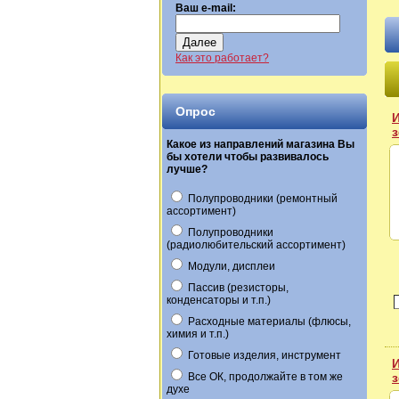
Ваш e-mail:
Далее
Как это работает?
Опрос
з
Какое из направлений магазина Вы
бы хотели чтобы развивалось
лучше?
Полупроводники (ремонтный
ассортимент)
Полупроводники
(радиолюбительский ассортимент)
Модули, дисплеи
Пассив (резисторы,
конденсаторы и т.п.)
Расходные материалы (флюсы,
химия и т.п.)
Готовые изделия, инструмент
Все ОК, продолжайте в том же
з
духе