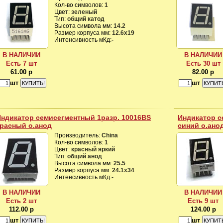
Кол-во символов:
1
Цвет:
зеленый
Тип:
общий катод
Высота символа мм:
14.2
Размер корпуса мм:
12.6х19
Интенсивность мКд:
-
В НАЛИЧИИ
В НАЛИЧИИ
Есть 7 шт
Есть 30 шт
61.00 р
82.00 р
шт
шт
ндикатор семисегментный 1разр. 10016BS
Индикатор с
расный о.анод
синий о.ано
Производитель:
China
Кол-во символов:
1
Цвет:
красный яркий
Тип:
общий анод
Высота символа мм:
25.5
Размер корпуса мм:
24.1х34
Интенсивность мКд:
-
В НАЛИЧИИ
В НАЛИЧИИ
Есть 2 шт
Есть 9 шт
112.00 р
124.00 р
шт
шт