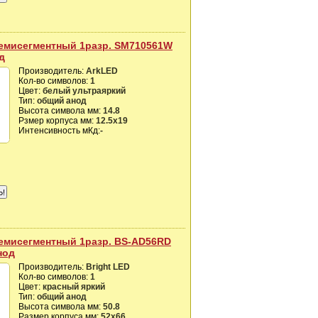
емисегментный 1разр. SM710561W
д
Производитель:
ArkLED
Кол-во символов:
1
Цвет:
белый ультраяркий
Тип:
общий анод
Высота символа мм:
14.8
Рзмер корпуса мм:
12.5х19
Интенсивность мКд:
-
емисегментный 1разр. BS-AD56RD
нод
Производитель:
Bright LED
Кол-во символов:
1
Цвет:
красный яркий
Тип:
общий анод
Высота символа мм:
50.8
Размер корпуса мм:
52х66