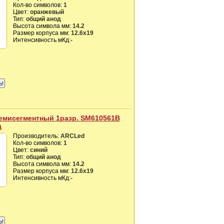
Кол-во символов:
1
Цвет:
оранжевый
Тип:
общий анод
Высота символа мм:
14.2
Размер корпуса мм:
12.6х19
Интенсивность мКд:
-
емисегментный 1разр. SM610561B
д
Производитель:
ARCLed
Кол-во символов:
1
Цвет:
синий
Тип:
общий анод
Высота символа мм:
14.2
Размер корпуса мм:
12.6х19
Интенсивность мКд:
-