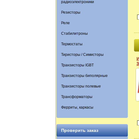
радиоэлектроники
Резисторы
Реле
Стабилитроны
Термостаты
Тиристоры / Симисторы
И
3
Транзисторы IGBT
Транзисторы биполярные
Транзисторы полевые
Трансформаторы
Ферриты, каркасы
Проверить заказ