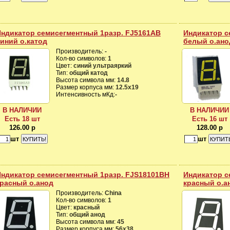
Индикатор семисегментный 1разр. FJ5161AB
Индикатор с
иний о.катод
белый о.ано
Производитель:
-
Кол-во символов:
1
Цвет:
синий ультраяркий
Тип:
общий катод
Высота символа мм:
14.8
Размер корпуса мм:
12.5х19
Интенсивность мКд:
-
В НАЛИЧИИ
В НАЛИЧИИ
Есть 18 шт
Есть 16 шт
126.00 р
128.00 р
шт
шт
Индикатор семисегментный 1разр. FJS18101BH
Индикатор с
расный о.анод
красный о.а
Производитель:
China
Кол-во символов:
1
Цвет:
красный
Тип:
общий анод
Высота символа мм:
45
Размер корпуса мм:
56х38