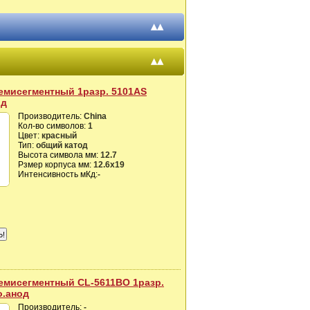
▴▴
▴▴
емисегментный 1разр. 5101AS
од
Производитель:
China
Кол-во символов:
1
Цвет:
красный
Тип:
общий катод
Высота символа мм:
12.7
Рзмер корпуса мм:
12.6х19
Интенсивность мКд:
-
емисегментный CL-5611BO 1разр.
о.анод
Производитель:
-