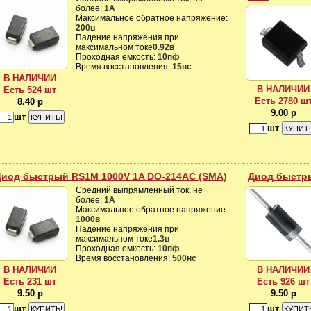
более:
1А
Максимальное обратное напряжение:
200в
Падение напряжения при
максимальном токе
0.92в
Проходная емкость:
10пф
Время восстановления:
15нс
В НАЛИЧИИ
В НАЛИЧИИ
Есть 524 шт
Есть 2780 ш
8.40 р
9.00 р
шт
шт
Диод быстрый RS1M 1000V 1A DO-214AC (SMA)
Диод быстры
Средний выпрямленный ток, не
более:
1А
Максимальное обратное напряжение:
1000в
Падение напряжения при
максимальном токе
1.3в
Проходная емкость:
10пф
Время восстановления:
500нс
В НАЛИЧИИ
В НАЛИЧИИ
Есть 231 шт
Есть 926 шт
9.50 р
9.50 р
шт
шт