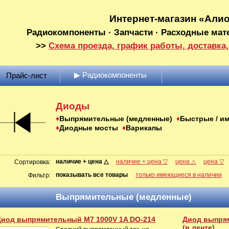
Интернет-магазин «Али
Радиокомпоненты · Запчасти · Расходные мат
>>
Схема проезда, график работы, доставка,
▶ Радиокомпоненты
Прайс-лист
Диоды
Выпрямительные (медленные)
Быстрые / и
Диодные мосты
Варикапы
наличие + цена △
наличие + цена ▽
цена △
цена ▽
Сортировка:
показывать все товары
только имеющиеся в наличии
Фильтр:
Выпрямительные (медленные)
Диод выпрямительный M7 1000V 1A DO-214
Диод выпрям
(в ленте)