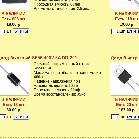
максимальном токе
1.15в
Проходная емкость:
60пф
Время восстановления:
2.5мкс
В НАЛИЧИИ
В НАЛИЧИИ
Есть 863 шт
Есть 118 шт
18.00 р
19.00 р
шт
шт
Диод быстрый SF56 400V 5A DO-201
Диод быстры
Средний выпрямленный ток, не
более:
5А
Максимальное обратное напряжение:
400в
Падение напряжения при
максимальном токе
1.25в
Проходная емкость:
30пф
Время восстановления:
35нс
В НАЛИЧИИ
В НАЛИЧИИ
Есть 16 шт
Есть 20 шт
30.00 р
183.00 р
шт
шт