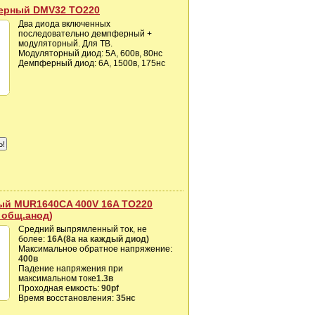
ерный DMV32 TO220
Два диода включенных
последовательно демпферный +
модуляторный. Для ТВ.
Модуляторный диод: 5A, 600в, 80нс
Демпферный диод: 6A, 1500в, 175нс
ый MUR1640CA 400V 16A TO220
 общ.анод)
Средний выпрямленный ток, не
более:
16А(8а на каждый диод)
Максимальное обратное напряжение:
400в
Падение напряжения при
максимальном токе
1.3в
Проходная емкость:
90pf
Время восстановления:
35нс