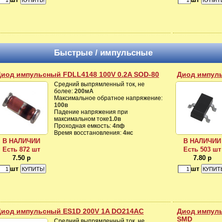
Быстрые / импульсные
Диод импульсный FDLL4148 100V 0.2A SOD-80
Диод импуль
Средний выпрямленный ток, не
более:
200мА
Максимальное обратное напряжение:
100в
Падение напряжения при
максимальном токе
1.0в
Проходная емкость:
4пф
Время восстановления:
4нс
В НАЛИЧИИ
В НАЛИЧИИ
Есть 872 шт
Есть 503 шт
7.50 р
7.80 р
шт
шт
Диод импульсный ES1D 200V 1A DO214AC
Диод импуль
SMD
Средний выпрямленный ток, не