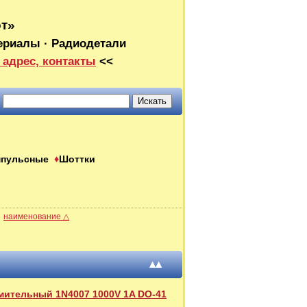
от»
ериалы · Радиодетали
 адрес, контакты
<<
мпульсные
Шоттки
наименование △
▴▴
ительный 1N4007 1000V 1A DO-41