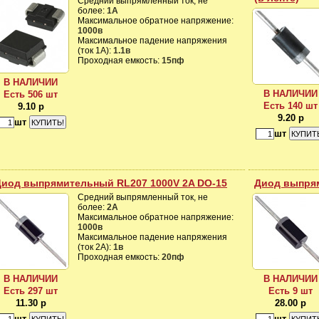
Средний выпрямленный ток, не
более:
1А
Максимальное обратное напряжение:
1000в
Максимальное падение напряжения
(ток 1A):
1.1в
Проходная емкость:
15пф
В НАЛИЧИИ
В НАЛИЧИИ
Есть 506 шт
Есть 140 шт
9.10 р
9.20 р
шт
шт
Диод выпрямительный RL207 1000V 2A DO-15
Диод выпря
Средний выпрямленный ток, не
более:
2А
Максимальное обратное напряжение:
1000в
Максимальное падение напряжения
(ток 2A):
1в
Проходная емкость:
20пф
В НАЛИЧИИ
В НАЛИЧИИ
Есть 297 шт
Есть 9 шт
11.30 р
28.00 р
шт
шт