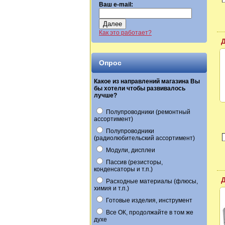
Ваш e-mail:
Далее
Как это работает?
Д
Опрос
Какое из направлений магазина Вы
бы хотели чтобы развивалось
лучше?
Полупроводники (ремонтный
ассортимент)
Полупроводники
(радиолюбительский ассортимент)
Модули, дисплеи
Пассив (резисторы,
конденсаторы и т.п.)
Расходные материалы (флюсы,
химия и т.п.)
Готовые изделия, инструмент
Все ОК, продолжайте в том же
духе