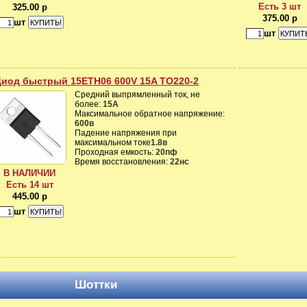
Есть 3 шт
325.00 р
375.00 р
шт
шт
Диод быстрый 15ETH06 600V 15A TO220-2
Средний выпрямленный ток, не
более:
15А
Максимальное обратное напряжение:
600в
Падение напряжения при
максимальном токе
1.8в
Проходная емкость:
20пф
Время восстановления:
22нс
В НАЛИЧИИ
Есть 14 шт
445.00 р
шт
Шоттки