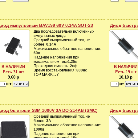
иод импульсный BAV199 60V 0.14A SOT-23
Диод быстры
Два последовательно включенных
импульсных диода
Средний выпрямленный ток, не
более:
0.14A
Максимальное обратное напряжение:
60в
Падение напряжения при
максимальном токе
1.25в
Проходная емкость:
2пф
В НАЛИЧИИ
В НАЛИЧИИ
Время восстановления:
800нс
Есть 31 шт
Есть 19 шт
TOP MARK: JY
9.60 р
10.10 р
шт
шт
Диод быстрый S3M 1000V 3A DO-214AB (SMC)
Диод быстры
Средний выпрямленный ток, не
более:
3А
Максимальное обратное напряжение:
1000в
Падение напряжения при