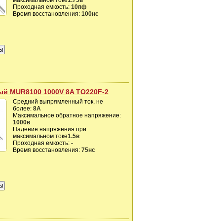
максимальном токе
1.75в
Проходная емкость:
10пф
Время восстановления:
100нс
й MUR8100 1000V 8A TO220F-2
Средний выпрямленный ток, не
более:
8А
Максимальное обратное напряжение:
1000в
Падение напряжения при
максимальном токе
1.5в
Проходная емкость:
-
Время восстановления:
75нс