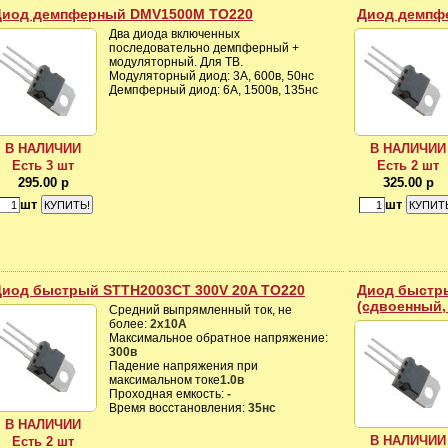
Диод демпферный DMV1500M TO220
Диод демпф
Два диода включенных
последовательно демпферный +
модуляторный. Для ТВ.
Модуляторный диод: 3A, 600в, 50нс
Демпферный диод: 6A, 1500в, 135нс
В НАЛИЧИИ
В НАЛИЧИИ
Есть 3 шт
Есть 2 шт
295.00 р
325.00 р
шт
шт
Диод быстрый STTH2003CT 300V 20A TO220
Диод быстр
(сдвоенный,
Средний выпрямленный ток, не
более:
2x10А
Максимальное обратное напряжение:
300в
Падение напряжения при
максимальном токе
1.0в
Проходная емкость:
-
Время восстановления:
35нс
В НАЛИЧИИ
В НАЛИЧИИ
Есть 2 шт