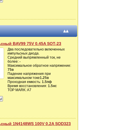
▴▴
сный BAV99 75V 0.45A SOT-23
Два последовательно включенных
импульсных диода.
Средний выпрямленный ток, не
более:
-
Максимальное обратное напряжение:
75в
Падение напряжения при
максимальном токе
1.25в
Проходная емкость:
1.5пф
Время восстановления:
1.5нс
TOP MARK: A7
сный 1N4148WS 100V 0.2A SOD323