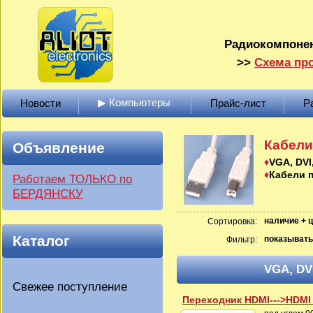
Радиокомпонен
>>
Схема про
▶ Компьютеры
Новости
Прайс-лист
Р
Кабели
Объявление
VGA, DVI
Кабели 
Работаем ТОЛЬКО по
БЕРДЯНСКУ
наличие + 
Сортировка:
Каталог
показывать
Фильтр:
VGA, DV
Свежее поступление
Переходник HDMI--->HDMI