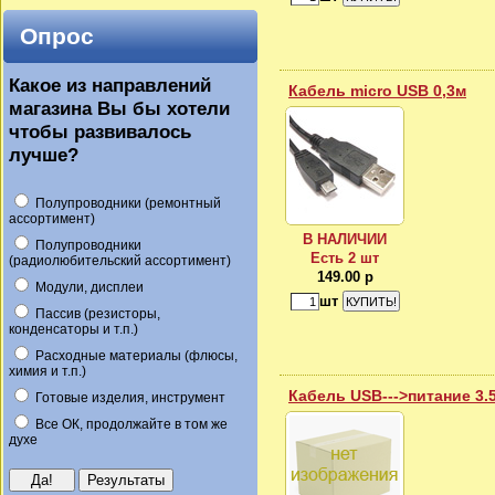
Опрос
Какое из направлений
Кабель micro USB 0,3м
магазина Вы бы хотели
чтобы развивалось
лучше?
Полупроводники (ремонтный
ассортимент)
В НАЛИЧИИ
Полупроводники
Есть 2 шт
(радиолюбительский ассортимент)
149.00 р
Модули, дисплеи
шт
Пассив (резисторы,
конденсаторы и т.п.)
Расходные материалы (флюсы,
химия и т.п.)
Кабель USB--->питание 3.
Готовые изделия, инструмент
Все ОК, продолжайте в том же
духе