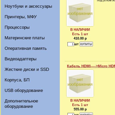
под углом 9
Ноутбуки и аксессуары
Принтеры, МФУ
Процессоры
В НАЛИЧИИ
Есть 1 шт
Материнские платы
410.00 р
шт
Оперативная память
Видеоадаптеры
Кабель HDMI---->Micro HDM
Жесткие диски и SSD
Корпуса, БП
USB оборудование
Дополнительное
В НАЛИЧИИ
Есть 1 шт
оборудование
555.00 р
шт