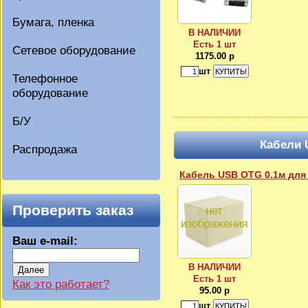
Бумага, пленка
В НАЛИЧИИ
Есть 1 шт
Сетевое оборудование
1175.00 р
шт
Телефонное
оборудование
Б/У
Кабели 
Распродажа
Кабель USB OTG 0.1м для
Проверить заказ
Ваш e-mail:
В НАЛИЧИИ
Далее
Есть 1 шт
Как это работает?
95.00 р
шт