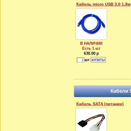
Кабель micro USB 3.0 1.8м
В НАЛИЧИИ
Есть 1 шт
630.00 р
шт
Кабели 
Кабель SATA (питание)