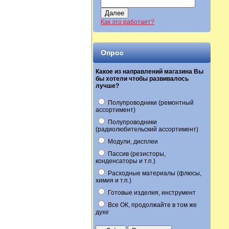
Далее
Как это работает?
Опрос
Какое из направлений магазина Вы
бы хотели чтобы развивалось
лучше?
Полупроводники (ремонтный
ассортимент)
Полупроводники
(радиолюбительский ассортимент)
Модули, дисплеи
Пассив (резисторы,
конденсаторы и т.п.)
Расходные материалы (флюсы,
химия и т.п.)
Готовые изделия, инструмент
Все ОК, продолжайте в том же
духе