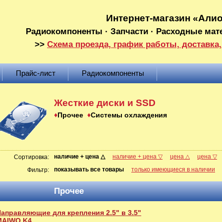
Интернет-магазин «Али
Радиокомпоненты · Запчасти · Расходные мат
>>
Схема проезда, график работы, доставка,
Прайс-лист
Радиокомпоненты
Жесткие диски и SSD
Прочее
Системы охлаждения
наличие + цена △
наличие + цена ▽
цена △
цена ▽
Сортировка:
показывать все товары
только имеющиеся в наличии
Фильтр:
Прочее
аправляющие для крепления 2.5" в 3.5"
MAIWO K4