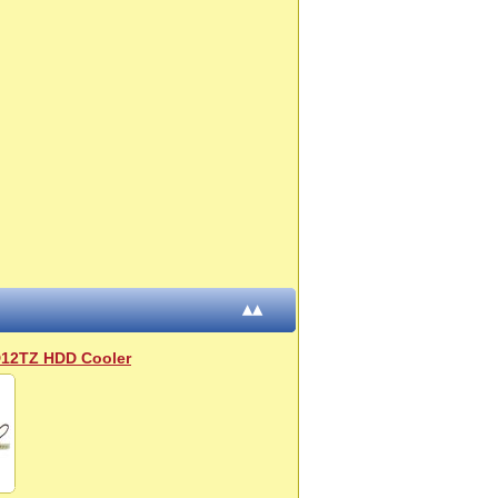
▴▴
D12TZ HDD Cooler