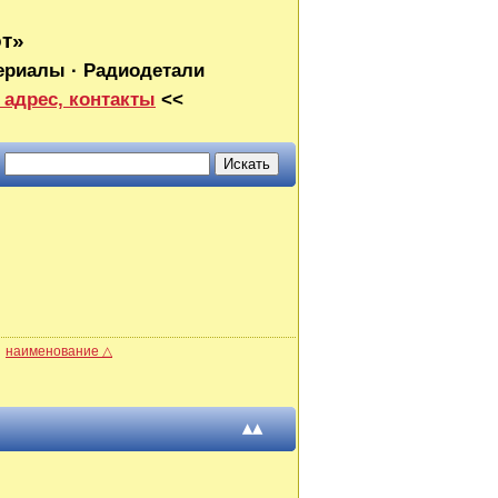
от»
ериалы · Радиодетали
 адрес, контакты
<<
наименование △
▴▴