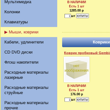
Мультимедиа
В НАЛИЧИИ
Есть 1 шт
1285.00 р
Колонки
шт
Клавиатуры
▶ Мыши, коврики
Кабели, удлинители
Коврики
CD DVD диски
Коврик пробковый Gembir
Флэш накопители
Расходные материалы
лазерные
В НАЛИЧИИ
Расходные материалы
Есть 1 шт
струйные
176.00 р
шт
Расходные материалы
прочие