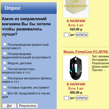
Опрос
Какое из направлений
В НАЛИЧИИ
магазина Вы бы хотели
Есть 1 шт
чтобы развивалось
410.00 р
лучше?
шт
Полупроводники (ремонтный
ассортимент)
Мышь FrimeCom FC-M759
Полупроводники
Тип:
оптиче
(радиолюбительский ассортимент)
Интерфейс
Модули, дисплеи
Разрешени
Длина кабе
Пассив (резисторы,
Прочее:
-
конденсаторы и т.п.)
Расходные материалы (флюсы,
химия и т.п.)
В НАЛИЧИИ
Готовые изделия, инструмент
Есть 1 шт
500.00 р
Все ОК, продолжайте в том же
духе
шт