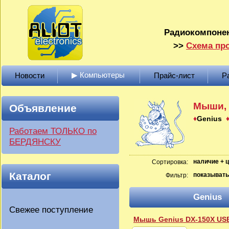
Радиокомпонен
>>
Схема про
▶ Компьютеры
Новости
Прайс-лист
Р
Мыши, 
Объявление
Genius
Работаем ТОЛЬКО по
БЕРДЯНСКУ
наличие + 
Сортировка:
Каталог
показывать
Фильтр:
Genius
Свежее поступление
Мышь Genius DX-150X USB