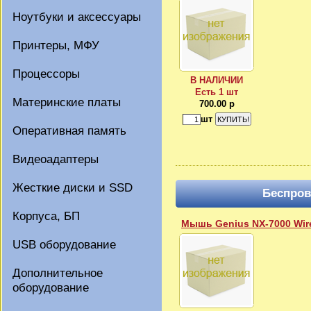
Ноутбуки и аксессуары
Принтеры, МФУ
Процессоры
В НАЛИЧИИ
Есть 1 шт
Материнские платы
700.00 р
шт
Оперативная память
Видеоадаптеры
Жесткие диски и SSD
Беспро
Корпуса, БП
Мышь Genius NX-7000 Wire
USB оборудование
Дополнительное
оборудование