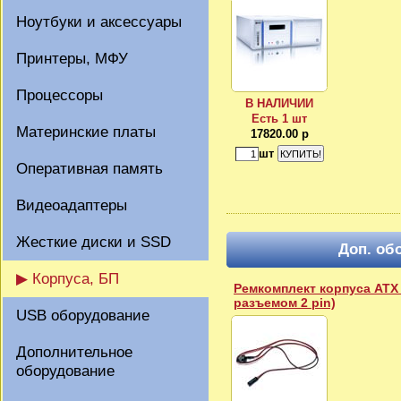
Ноутбуки и аксессуары
Принтеры, МФУ
Процессоры
В НАЛИЧИИ
Есть 1 шт
Материнские платы
17820.00 р
шт
Оперативная память
Видеоадаптеры
Жесткие диски и SSD
Доп. об
▶ Корпуса, БП
Ремкомплект корпуса ATX 
разъемом 2 pin)
USB оборудование
Дополнительное
оборудование