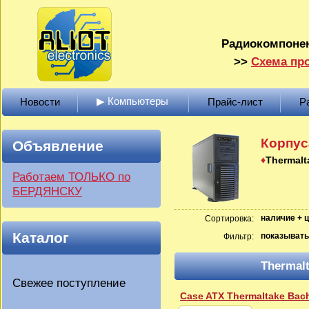
Радиокомпонен
>>
Схема про
▶ Компьютеры
Новости
Прайс-лист
Р
Корпус
Объявление
Thermalt
Работаем ТОЛЬКО по
БЕРДЯНСКУ
наличие + 
Сортировка:
Каталог
показывать
Фильтр:
Thermal
Свежее поступление
Case ATX Thermaltake Bac