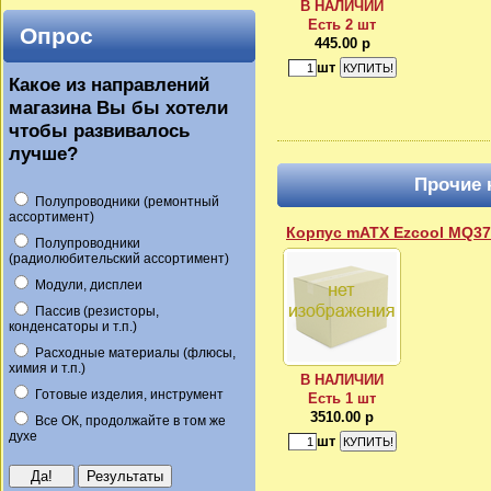
В НАЛИЧИИ
Есть 2 шт
Опрос
445.00 р
шт
Какое из направлений
магазина Вы бы хотели
чтобы развивалось
лучше?
Прочие 
Полупроводники (ремонтный
ассортимент)
Корпус mATX Ezcool MQ3
Полупроводники
(радиолюбительский ассортимент)
Модули, дисплеи
Пассив (резисторы,
конденсаторы и т.п.)
Расходные материалы (флюсы,
химия и т.п.)
В НАЛИЧИИ
Готовые изделия, инструмент
Есть 1 шт
3510.00 р
Все ОК, продолжайте в том же
духе
шт