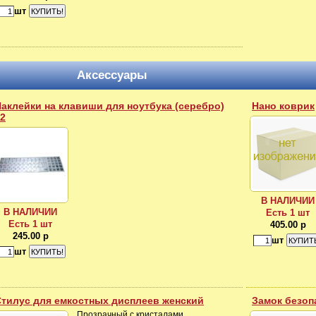
шт
Аксессуары
аклейки на клавиши для ноутбука (серебро)
Нано коврик
2
В НАЛИЧИИ
В НАЛИЧИИ
Есть 1 шт
Есть 1 шт
405.00 р
245.00 р
шт
шт
Стилус для емкостных дисплеев женский
Замок безоп
Прозрачный с кристалами