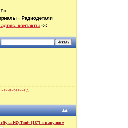
от»
ериалы · Радиодетали
 адрес, контакты
<<
наименование △
▴▴
тбука HQ-Tech (13″) c рисунком