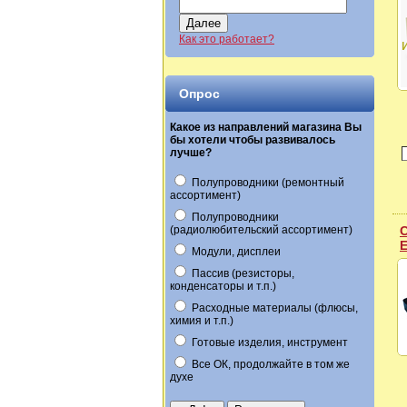
Далее
Как это работает?
Опрос
Какое из направлений магазина Вы
бы хотели чтобы развивалось
лучше?
Полупроводники (ремонтный
ассортимент)
Полупроводники
(радиолюбительский ассортимент)
С
E
Модули, дисплеи
Пассив (резисторы,
конденсаторы и т.п.)
Расходные материалы (флюсы,
химия и т.п.)
Готовые изделия, инструмент
Все ОК, продолжайте в том же
духе