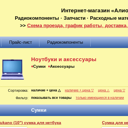
Интернет-магазин «Али
Радиокомпоненты · Запчасти · Расходные мат
>>
Схема проезда, график работы, доставка,
Прайс-лист
Радиокомпоненты
Ноутбуки и аксессуары
Сумки
Аксессуары
наличие + цена △
наличие + цена ▽
цена △
цена ▽
Сортировка:
показывать все товары
только имеющиеся в наличии
Фильтр:
Сумки
ukano (10") сумка для нетбука
Сумка для не