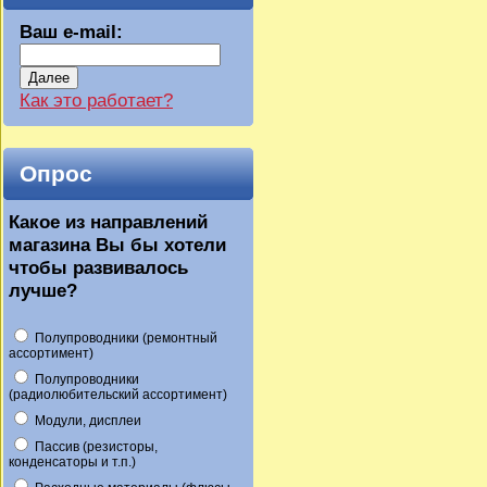
Ваш e-mail:
Далее
Как это работает?
Опрос
Какое из направлений
магазина Вы бы хотели
чтобы развивалось
лучше?
Полупроводники (ремонтный
ассортимент)
Полупроводники
(радиолюбительский ассортимент)
Модули, дисплеи
Пассив (резисторы,
конденсаторы и т.п.)