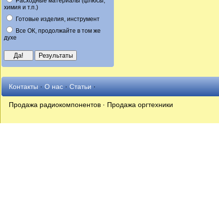
Расходные материалы (флюсы,
химия и т.п.)
Готовые изделия, инструмент
Все ОК, продолжайте в том же
духе
Контакты
·
О нас
·
Статьи
·
Продажа радиокомпонентов · Продажа оргтехники